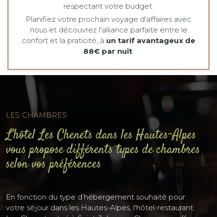
respectant votre budget.
Planifiez votre prochain voyage d'affaires avec
nous et découvrez l'alliance parfaite entre le
confort et la praticité, à
un tarif avantageux de
88€ par nuit
.
LES CHAMBRES
L'hôtel Les Chenets dans les Hautes-Alpes
vous propose différents types de chambres
selon vos préférences
En fonction du type d’hébergement souhaité pour
votre séjour dans les Hautes-Alpes, l'hôtel-restaurant