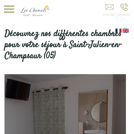
Hôtel Restaurant Les Chenets SAINT-JULIEN-EN-
CHAMPSAUR
Découvrez nos différentes chambres
pour votre séjour à Saint-Julien-en-
Champsaur (05)